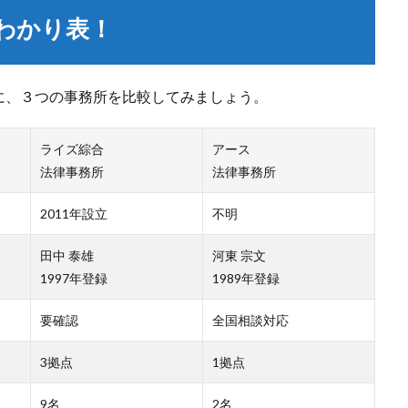
わかり表！
に、３つの事務所を比較してみましょう。
ライズ綜合
アース
法律事務所
法律事務所
2011年設立
不明
田中 泰雄
河東 宗文
1997年登録
1989年登録
要確認
全国相談対応
3拠点
1拠点
9名
2名