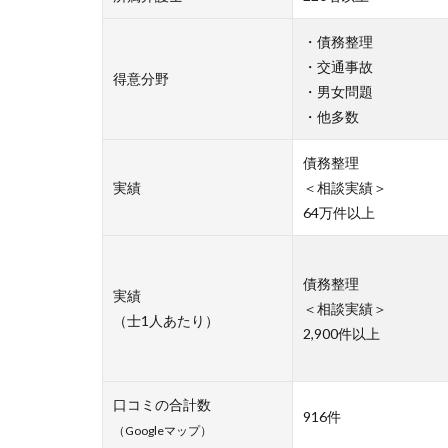
・債務整理
・交通事故
得意分野
・男女問題
・他多数
債務整理
実績
＜相談実績＞
64万件以上
債務整理
実績
＜相談実績＞
（士1人あたり）
2,900件以上
口コミの合計数
916件
（Googleマップ）