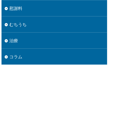
慰謝料
むちうち
治療
コラム