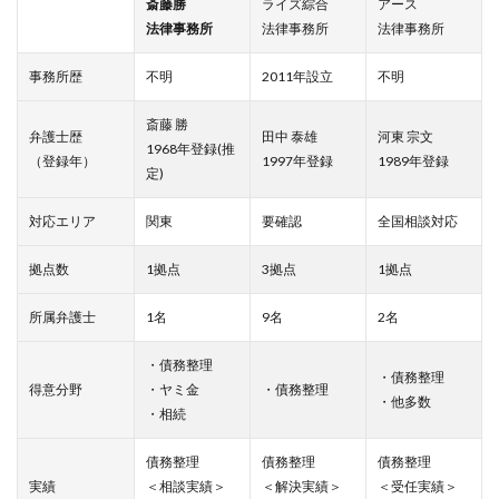
斎藤勝
ライズ綜合
アース
法律事務所
法律事務所
法律事務所
事務所歴
不明
2011年設立
不明
斎藤 勝
弁護士歴
田中 泰雄
河東 宗文
1968年登録
(推
（登録年）
1997年登録
1989年登録
定)
対応エリア
関東
要確認
全国相談対応
拠点数
1拠点
3拠点
1拠点
所属弁護士
1名
9名
2名
・債務整理
・債務整理
得意分野
・ヤミ金
・債務整理
・他多数
・相続
債務整理
債務整理
債務整理
実績
＜相談実績＞
＜解決実績＞
＜受任実績＞