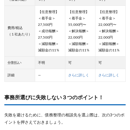
【任意整理】
【任意整理】
【任意整理】
＜着手金＞
＜着手金＞
＜着手金＞
27,500円
55,000円〜
22,000円〜
費用/税込
＜成功報酬＞
＜解決報酬＞
＜解決報酬＞
（１社あたり）
27,500円
22,000円
22,000円
＜減額報酬＞
＜減額報酬＞
＜減額報酬＞
減額金の11％
減額金の11％
減額金の11％
分割払い
不明
可
可
詳細
—
さらに詳しく
さらに詳しく
事務所選びに失敗しない３つのポイント！
失敗を避けるために、債務整理の相談先を選ぶ際は、次の3つのポ
イントを押さえておきましょう。