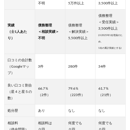
不明
5万件以上
3,500件以上
債務整理
＜受任実績＞
実績
債務整理
債務整理
3,500件以上
（士1人あた
＜相談実績＞
＜解決実績＞
(※2025年1名増員のた
り）
不明
5,500件以上
め、
1名の累計実績とする)
口コミの合計数
（Googleマッ
3件
280件
34件
プ）
良い口コミ割合
66.7％
79.6％
61.7％
（星４と星５の
（2件）
（223件）
（21件）
数）
処分歴
あり
なし
なし
相談料
相談料は
何度でも
何度でも
（借金問題）
０円
０円
０円