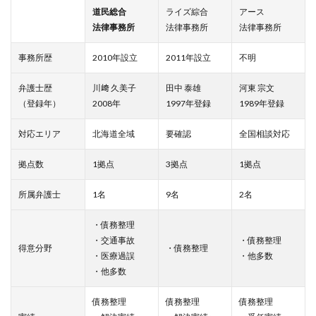
道民総合
ライズ綜合
アース
法律事務所
法律事務所
法律事務所
事務所歴
2010年設立
2011年設立
不明
弁護士歴
川﨑 久美子
田中 泰雄
河東 宗文
（登録年）
2008年
1997年登録
1989年登録
対応エリア
北海道全域
要確認
全国相談対応
拠点数
1拠点
3拠点
1拠点
所属弁護士
1名
9名
2名
・債務整理
・交通事故
・債務整理
得意分野
・債務整理
・医療過誤
・他多数
・他多数
債務整理
債務整理
債務整理