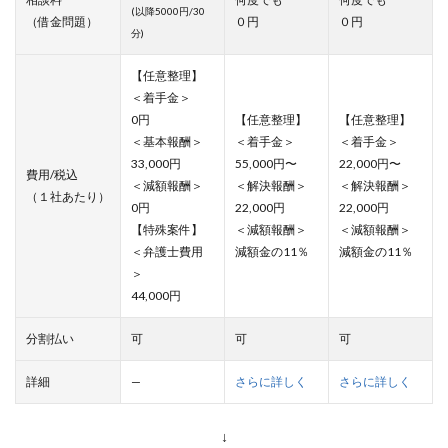
(以降5000円/30
（借金問題）
０円
０円
分)
【任意整理】
＜着手金＞
0円
【任意整理】
【任意整理】
＜基本報酬＞
＜着手金＞
＜着手金＞
33,000円
55,000円〜
22,000円〜
費用/税込
＜減額報酬＞
＜解決報酬＞
＜解決報酬＞
（１社あたり）
0円
22,000円
22,000円
【特殊案件】
＜減額報酬＞
＜減額報酬＞
＜弁護士費用
減額金の11％
減額金の11％
＞
44,000円
分割払い
可
可
可
詳細
—
さらに詳しく
さらに詳しく
↓