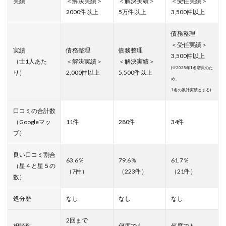
実績
＜解決実績＞
＜解決実績＞
＜受任実績＞
2000件以上
5万件以上
3,500件以上
債務整理
＜受任実績＞
実績
債務整理
債務整理
3,500件以上
（士1人あた
＜解決実績＞
＜解決実績＞
(※2025年1名増員のた
り）
2,000件以上
5,500件以上
め、
1名の累計実績とする)
口コミの合計数
（Googleマッ
11件
280件
34件
プ）
良い口コミ割合
63.6％
79.6％
61.7％
（星４と星５の
（7件）
（223件）
（21件）
数）
処分歴
なし
なし
なし
2回まで
相談料
何度でも
何度でも