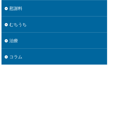
慰謝料
むちうち
治療
コラム