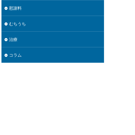
慰謝料
むちうち
治療
コラム